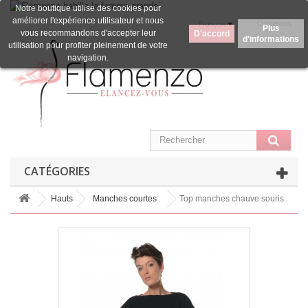
Notre boutique utilise des cookies pour
améliorer l'expérience utilisateur et nous
Connexion
Français
Plus
vous recommandons d'accepter leur
D'accord
d'informations
utilisation pour profiter pleinement de votre
navigation.
CATÉGORIES
Hauts
Manches courtes
Top manches chauve souris